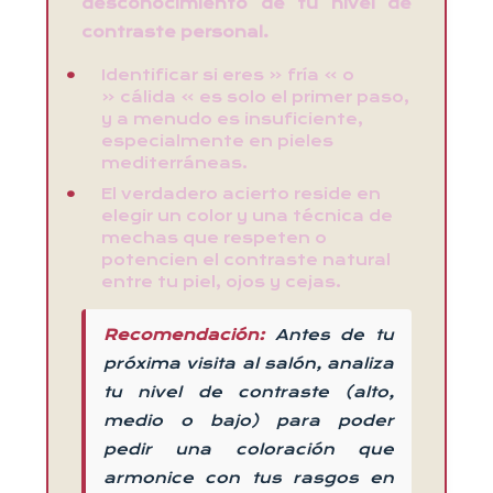
desconocimiento de tu nivel de
contraste personal.
Identificar si eres « fría » o
« cálida » es solo el primer paso,
y a menudo es insuficiente,
especialmente en pieles
mediterráneas.
El verdadero acierto reside en
elegir un color y una técnica de
mechas que respeten o
potencien el contraste natural
entre tu piel, ojos y cejas.
Recomendación:
Antes de tu
próxima visita al salón, analiza
tu nivel de contraste (alto,
medio o bajo) para poder
pedir una coloración que
armonice con tus rasgos en