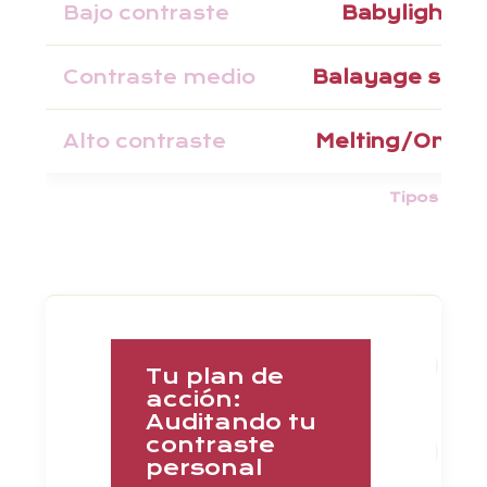
Bajo contraste
Babylights
Contraste medio
Balayage suav
Alto contraste
Melting/Ombr
Tipos de m
Tu plan de
acción:
Auditando tu
contraste
personal