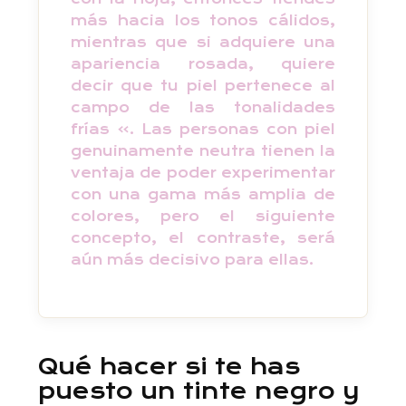
más hacia los tonos cálidos,
mientras que si adquiere una
apariencia rosada, quiere
decir que tu piel pertenece al
campo de las tonalidades
frías ». Las personas con piel
genuinamente neutra tienen la
ventaja de poder experimentar
con una gama más amplia de
colores, pero el siguiente
concepto, el contraste, será
aún más decisivo para ellas.
Qué hacer si te has
puesto un tinte negro y