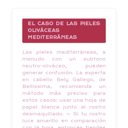
EL CASO DE LAS PIELES
OLIVÁCEAS
MEDITERRÁNEAS
Las pieles mediterráneas, a
menudo con un subtono
neutro-oliváceo, pueden
generar confusión. La experta
en cabello Bely Gallego, de
Bellissima, recomienda un
método más preciso para
estos casos: usar una hoja de
papel blanca junto al rostro
desmaquillado. « Si tu rostro
luce amarillo en comparación
con la hoja, entonces tiendes