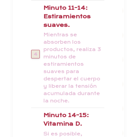
Minuto 11-14:
Estiramientos
suaves.
Mientras se
absorben los
productos, realiza 3
minutos de
estiramientos
suaves para
despertar el cuerpo
y liberar la tensión
acumulada durante
la noche.
Minuto 14-15:
Vitamina D.
Si es posible,