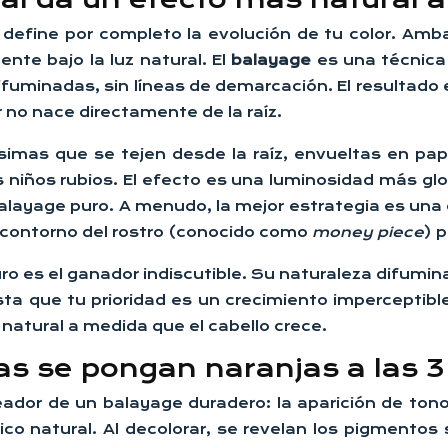
ts define por completo la evolución de tu color. Am
nte bajo la luz natural. El
balayage
es una técnica 
ifuminadas, sin líneas de demarcación. El resultado 
 no nace directamente de la raíz.
ísimas que se tejen desde la raíz, envueltas en pa
s niños rubios. El efecto es una luminosidad más glob
balayage puro. A menudo, la mejor estrategia es un
l contorno del rostro (conocido como
money piece
) 
es el ganador indiscutible. Su naturaleza difuminad
ista que tu prioridad es un crecimiento imperceptib
natural a medida que el cabello crece.
as se pongan naranjas a las 
oteador de un balayage duradero: la aparición de to
ico natural. Al decolorar, se revelan los pigmentos