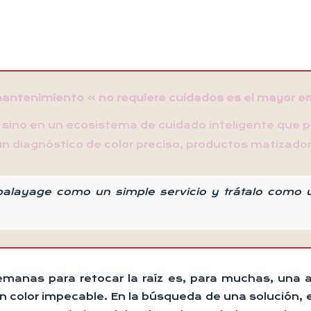
mantenimiento » no requiere cuidados es el mayor e
a, sino en un ecosistema de cuidado inteligente que 
n diagnóstico de color preciso, productos matizador
alayage como un simple servicio y trátalo como un
emanas para retocar la raíz es, para muchas, una a
 color impecable. En la búsqueda de una solución, e