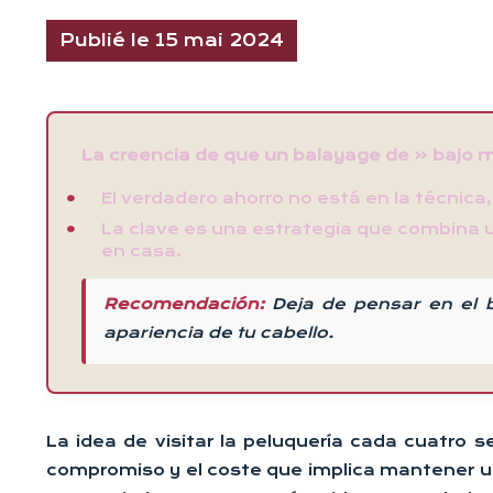
Publié le 15 mai 2024
La creencia de que un balayage de « bajo 
El verdadero ahorro no está en la técnic
La clave es una estrategia que combina u
en casa.
Recomendación:
Deja de pensar en el b
apariencia de tu cabello.
La idea de visitar la peluquería cada cuatro s
compromiso y el coste que implica mantener un