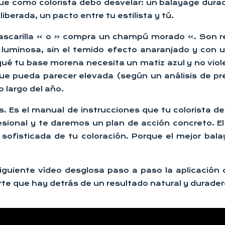
e como colorista debo desvelar: un balayage durader
berada, un pacto entre tu estilista y tú.
mascarilla » o « compra un champú morado ». Son r
luminosa, sin el temido efecto anaranjado y con un
ué tu base morena necesita un matiz azul y no viol
nque pueda parecer elevada (según un análisis de pr
o largo del año.
os. Es el manual de instrucciones que tu colorista
onal y te daremos un plan de acción concreto. El 
sofisticada de tu coloración. Porque el mejor bala
siguiente vídeo desglosa paso a paso la aplicación 
arte que hay detrás de un resultado natural y durader