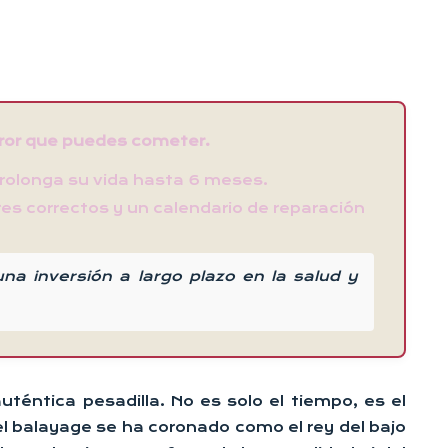
rror que puedes cometer.
prolonga su vida hasta 6 meses.
es correctos y un calendario de reparación
a inversión a largo plazo en la salud y
uténtica pesadilla. No es solo el tiempo, es el
l balayage se ha coronado como el rey del bajo